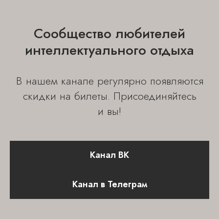
Заказать лектора
Договор оферты
Сообщество любителей
Политика конфиденциальности
интеллектуального отдыха
Отправьте свой email, чтобы первыми
В нашем канале регулярно появляются
узнавать о новых мероприятиях
скидки на билеты. Присоединяйтесь
и вы!
Канал ВК
ОТПРАВИТЬ
Канал в Телеграм
Cайт сделан c ♡ chelovek-solnca