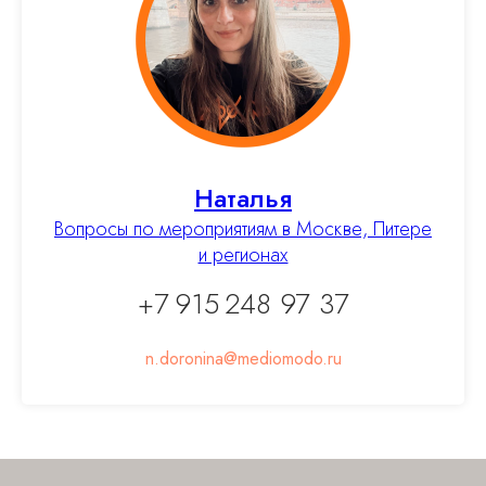
ОГРНИП 317774600449368
СЛУШАТЕЛЯМ
Лекции
Видеолекции
Лекторы
Наталья
О Medio Modo
Вопросы по мероприятиям в Москве, Питере
и регионах
+7 915 248 97 37
ПОЛЕЗНАЯ ИНФОРМАЦИЯ
n.doronina@mediomodo.ru
Сотрудничество
Контакты
FAQ
Как купить видеозапись