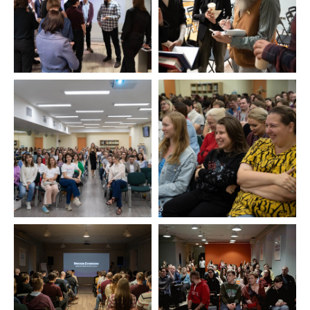
© 2023-2025 Все права защищены
ИП Чернов Георгий Георгиевич
ИНН 770302409202
ОГРНИП 317774600449368
СЛУШАТЕЛЯМ
Лекции
Видеолекции
Лекторы
О Medio Modo
ПОЛЕЗНАЯ ИНФОРМАЦИЯ