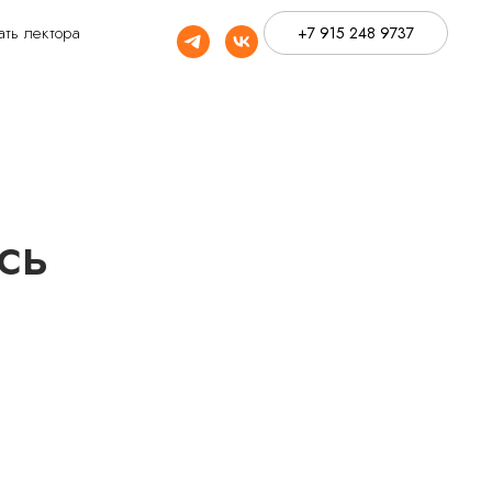
ать лектора
+7 915 248 9737
сь