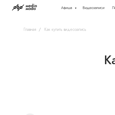
Афиша
Видеозаписи
Л
Главная
/
Как купить видеозапись
К