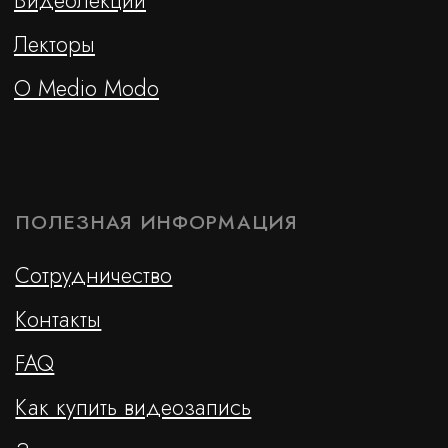
ОТПРАВИТЬ
Cайт сделан c ♡ chelovek-solnca