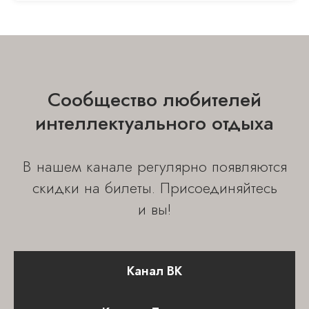
© 2023-2025 Все права защищены
ИП Чернов Георгий Георгиевич
ИНН 770302409202
ОГРНИП 317774600449368
Сообщество любителей
интеллектуального отдыха
СЛУШАТЕЛЯМ
Лекции
В нашем канале регулярно появляются
Видеолекции
скидки на билеты. Присоединяйтесь
Лекторы
и вы!
О Medio Modo
Канал ВК
ПОЛЕЗНАЯ ИНФОРМАЦИЯ