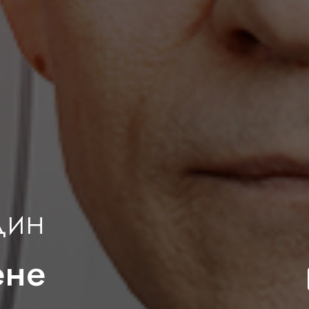
дин
ене