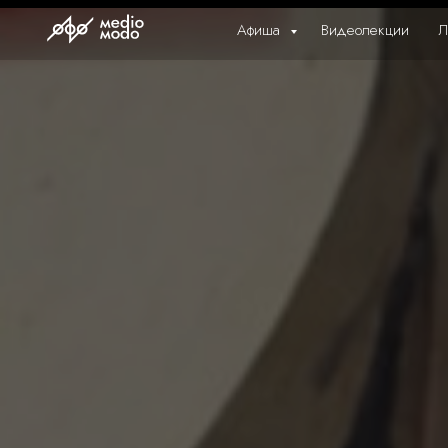
Афиша
Видеолекции
Л