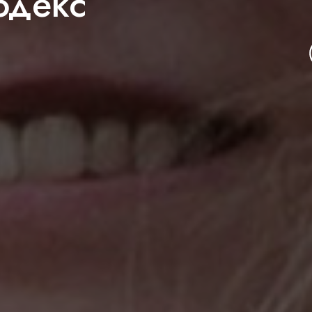
одекс