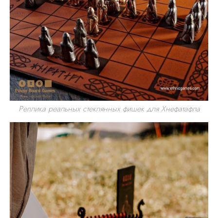
Реплика реальных стеклянных фишек для Хнефатафла