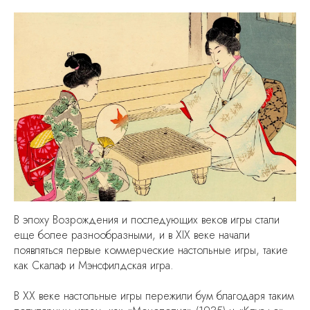
Как купить видеозапись
Заказать лектора
Договор оферты
Политика конфиденциальности
Отправьте свой email, чтобы первыми
узнавать о новых мероприятиях
В эпоху Возрождения и последующих веков игры стали
еще более разнообразными, и в XIX веке начали
появляться первые коммерческие настольные игры, такие
как Скалаф и Мэнсфилдская игра.
ОТПРАВИТЬ
В XX веке настольные игры пережили бум благодаря таким