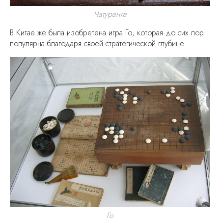
ИП Чернов Георгий Георгиевич
Чатуранга
ИНН 770302409202
ОГРНИП 317774600449368
В Китае же была изобретена игра Го, которая до сих пор
популярна благодаря своей стратегической глубине.
СЛУШАТЕЛЯМ
Лекции
Видеолекции
Лекторы
О Medio Modo
ПОЛЕЗНАЯ ИНФОРМАЦИЯ
Сотрудничество
Контакты
FAQ
Го