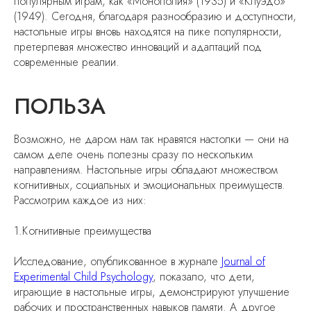
популярным играм, как «Монополия» (1935) и «Клуэдо»
Cайт сделан c ♡ chelovek-solnca
(1949). Сегодня, благодаря разнообразию и доступности,
настольные игры вновь находятся на пике популярности,
претерпевая множество инноваций и адаптаций под
современные реалии.
ПОЛЬЗА
Возможно, не даром нам так нравятся настолки — они на
самом деле очень полезны сразу по нескольким
направлениям. Настольные игры обладают множеством
когнитивных, социальных и эмоциональных преимуществ.
Рассмотрим каждое из них:
1.Когнитивные преимущества
Исследование, опубликованное в журнале
Journal of
Experimental Child Psychology
, показало, что дети,
играющие в настольные игры, демонстрируют улучшение
рабочих и пространственных навыков памяти. А другое