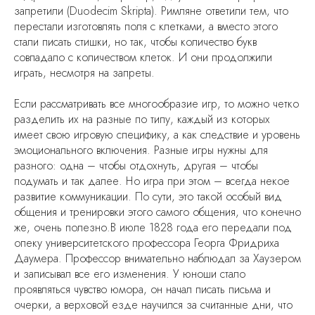
запретили (Duodecim Skripta). Римляне ответили тем, что
перестали изготовлять поля с клетками, а вместо этого
стали писать стишки, но так, чтобы количество букв
совпадало с количеством клеток. И они продолжили
играть, несмотря на запреты.
Если рассматривать все многообразие игр, то можно четко
разделить их на разные по типу, каждый из которых
имеет свою игровую специфику, а как следствие и уровень
эмоционального включения. Разные игры нужны для
разного: одна – чтобы отдохнуть, другая – чтобы
подумать и так далее. Но игра при этом – всегда некое
развитие коммуникации. По сути, это такой особый вид
общения и тренировки этого самого общения, что конечно
же, очень полезно.В июле 1828 года его передали под
опеку университетского профессора Георга Фридриха
Даумера. Профессор внимательно наблюдал за Хаузером
и записывал все его изменения. У юноши стало
проявляться чувство юмора, он начал писать письма и
очерки, а верховой езде научился за считанные дни, что