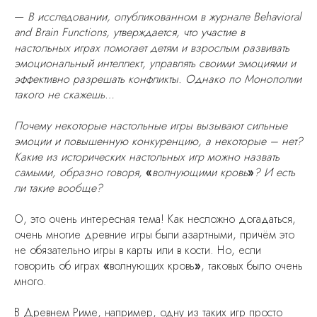
—
В исследовании, опубликованном в журнале Behavioral
and Brain Functions, утверждается, что участие в
настольных играх помогает детям и взрослым развивать
эмоциональный интеллект, управлять своими эмоциями и
эффективно разрешать конфликты. Однако по Монополии
такого не скажешь…
Почему некоторые настольные игры вызывают сильные
эмоции и повышенную конкуренцию, а некоторые – нет?
Какие из исторических настольных игр можно назвать
самыми, образно говоря,
«
волнующими кровь
»
? И есть
ли такие вообще?
О, это очень интересная тема! Как несложно догадаться,
очень многие древние игры были азартными, причём это
не обязательно игры в карты или в кости. Но, если
говорить об играх
«
волнующих кровь
»
, таковых было очень
много.
В Древнем Риме, например, одну из таких игр просто