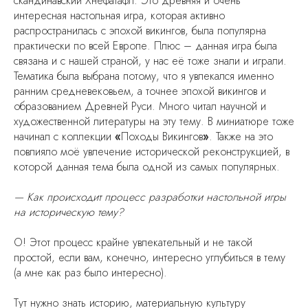
скандинавский Хнефатафл. Это древняя и очень
интересная настольная игра, которая активно
распространилась с эпохой викингов, была популярна
практически по всей Европе. Плюс – данная игра была
связана и с нашей страной, у нас её тоже знали и играли.
Тематика была выбрана потому, что я увлекался именно
ранним средневековьем, а точнее эпохой викингов и
образованием Древней Руси. Много читал научной и
художественной литературы на эту тему. В миниатюре тоже
начинал с коллекции
«
Походы Викингов
»
. Также на это
повлияло моё увлечение исторической реконструкцией, в
которой данная тема была одной из самых популярных.
— Как происходит процесс разработки настольной игры
на историческую тему?
О! Этот процесс крайне увлекательный и не такой
простой, если вам, конечно, интересно углубиться в тему
(а мне как раз было интересно).
Тут нужно знать историю, материальную культуру