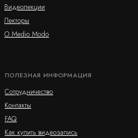
ОТПРАВИТЬ
Cайт сделан c ♡ chelovek-solnca