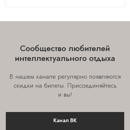
Сообщество любителей
интеллектуального отдыха
© 2023-2025 Все права защищены
ИП Чернов Георгий Георгиевич
В нашем канале регулярно появляются
ИНН 770302409202
ОГРНИП 317774600449368
скидки на билеты. Присоединяйтесь
и вы!
СЛУШАТЕЛЯМ
Лекции
Видеолекции
Канал ВК
Лекторы