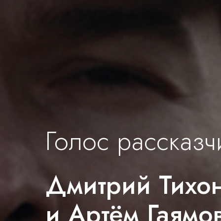
Голос рассказч
Дмитрий Тихо
и Артём Гаямо