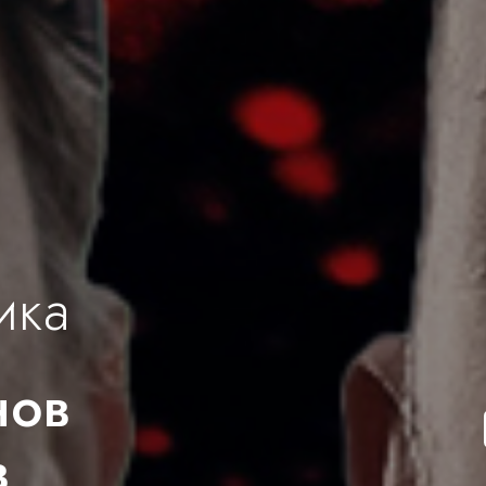
ика
нов
в