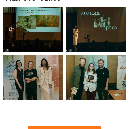
© 2023-2025 Все права защищены
ИП Чернов Георгий Георгиевич
ИНН 770302409202
ОГРНИП 317774600449368
СЛУШАТЕЛЯМ
Лекции
Видеолекции