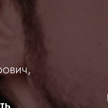
рович,
ть