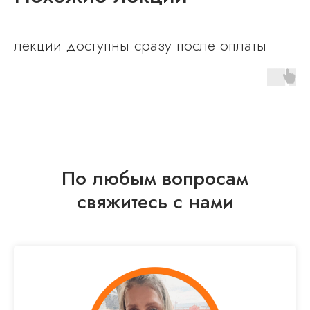
ИП Чернов Георгий Георгиевич
ИНН 770302409202
лекции доступны сразу после оплаты
ОГРНИП 317774600449368
СЛУШАТЕЛЯМ
Лекции
Видеолекции
Лекторы
По любым вопросам
О Medio Modo
свяжитесь с нами
ПОЛЕЗНАЯ ИНФОРМАЦИЯ
Сотрудничество
Контакты
FAQ