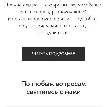
Предлагаем разные форматы взаимодействия
ОГРНИП 317774600449368
для лекторов, рекламодателей
СЛУШАТЕЛЯМ
и организаторов мероприятий. Подробнее
об условиях читайте на странице
Лекции
Сотрудничества.
Видеолекции
Лекторы
О Medio Modo
ЧИТАТЬ ПОДРОБНЕЕ
ПОЛЕЗНАЯ ИНФОРМАЦИЯ
Сотрудничество
По любым вопросам
Контакты
свяжитесь с нами
FAQ
Как купить видеозапись