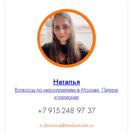
Заказать лектора
Договор оферты
Политика конфиденциальности
Отправьте свой email, чтобы первыми
узнавать о новых мероприятиях
Наталья
Вопросы по мероприятиям в Москве, Питере
и регионах
ОТПРАВИТЬ
+7 915 248 97 37
Cайт сделан c ♡ chelovek-solnca
n.doronina@mediomodo.ru