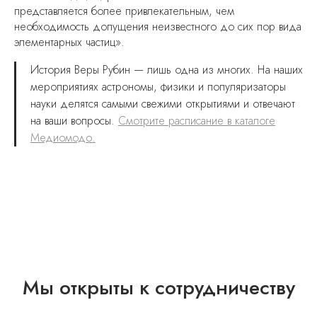
представляется более привлекательным, чем
необходимость допущения неизвестного до сих пор вида
элементарных частиц».
История Веры Рубин — лишь одна из многих. На наших
мероприятиях астрономы, физики и популяризаторы
науки делятся самыми свежими открытиями и отвечают
на ваши вопросы.
Смотрите расписание в каталоге
Медиомодо.
Мы открыты к сотрудничеству
© 2023-2025 Все права защищены
ИП Чернов Георгий Георгиевич
ИНН 770302409202