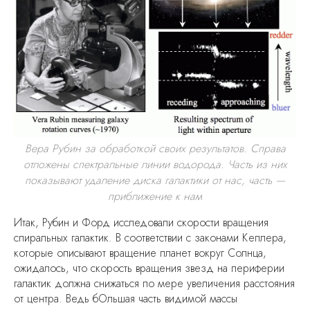
Вера Рубин за обработкой своих результатов. Справа
отложены спектральные линии водорода. Часть из них
показывают удаление диска галактики от нас, часть —
приближение к нам
Итак, Рубин и Форд исследовали скорости вращения
спиральных галактик. В соответствии с законами Кеплера,
которые описывают вращение планет вокруг Солнца,
ожидалось, что скорость вращения звезд на периферии
галактик должна снижаться по мере увеличения расстояния
от центра. Ведь бОльшая часть видимой массы