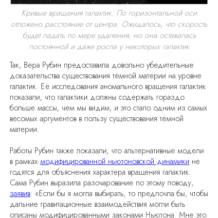
Кривые вращения галактик. По горизонтальной оси
отложено расстояние от центра. Ожидалось, что скорость
будет падать по мере удаления, но она оставалась
постоянной и даже росла у некоторых галактик
Так, Вера Рубин предоставила довольно убедительные
доказательства существования тёмной материи на уровне
галактик. Её исследования аномального вращения галактик
показали, что галактики должны содержать гораздо
больше массы, чем мы видим, и это стало одним из самых
весомых аргументов в пользу существования тёмной
материи.
Работы Рубин также показали, что альтернативные модели
в рамках
модифицированной ньютоновской динамики
не
годятся для объяснения характера вращения галактик.
Сама Рубин выразила разочарование по этому поводу,
заявив
: «Если бы я могла выбирать, то предпочла бы, чтобы
дальние гравитационные взаимодействия могли быть
описаны модифицированными законами Ньютона. Мне это