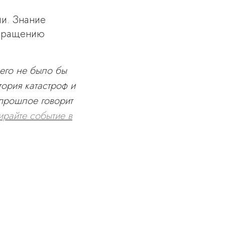
ии. Знание
твращению
его не было бы
тория катастроф и
 прошлое говорит
ирайте событие в