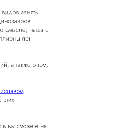
 видов занять
динозавров
то смысле, наша с
ллионы лет
й, а также о том,
ниславом
б этих
тв вы сможете на