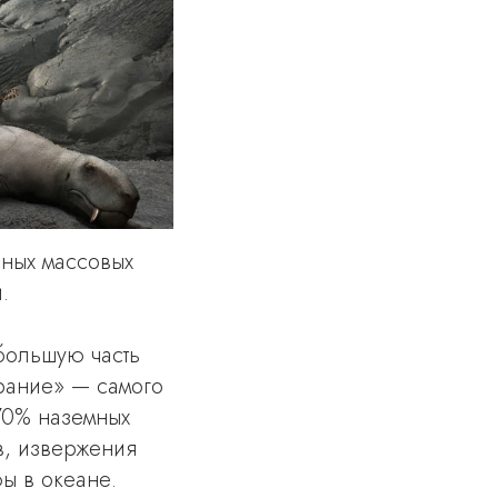
пных массовых
.
большую часть
ирание» — самого
 70% наземных
в, извержения
ы в океане.