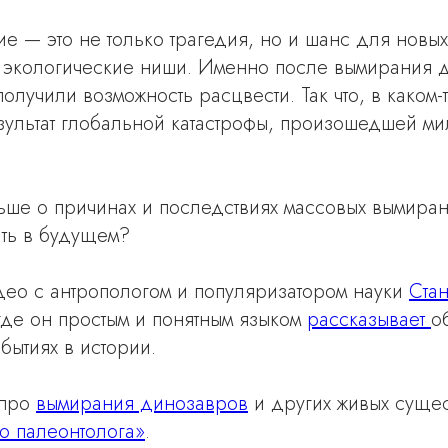
 — это не только трагедия, но и шанс для новых
экологические ниши. Именно после вымирания 
лучили возможность расцвести. Так что, в каком-
зультат глобальной катастрофы, произошедшей ми
льше о причинах и последствиях массовых вымирани
ать в будущем?
ео с антропологом и популяризатором науки
Ста
 где он простым и понятным языком
рассказывает
о
бытиях в истории.
 про
вымирания динозавров
и других живых сущес
о палеонтолога»
.