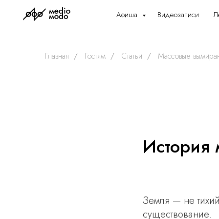
Афиша
Видеозаписи
Л
Главная
/
Гостям
/
Статьи
/
Массовые вымира
История 
Земля — не тихи
существование.