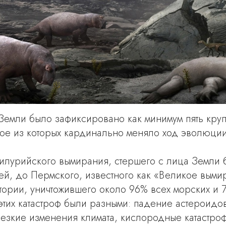
Земли было зафиксировано как минимум пять кру
ое из которых кардинально меняло ход эволюции
илурийского вымирания, стершего с лица Земли 
лей, до Пермского, известного как «Великое вым
тории, уничтожившего около 96% всех морских и
этих катастроф были разными: падение астероидо
езкие изменения климата, кислородные катастроф