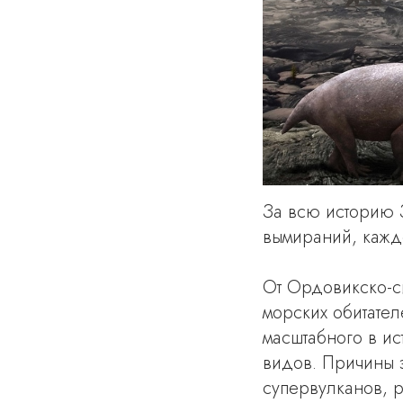
За всю историю 
вымираний, кажд
От Ордовикско-с
морских обитате
масштабного в ис
видов. Причины 
супервулканов, р