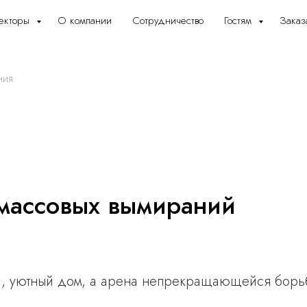
екторы
О компании
Сотрудничество
Гостям
Заказ
ния
массовых вымираний
й, уютный дом, а арена непрекращающейся борь