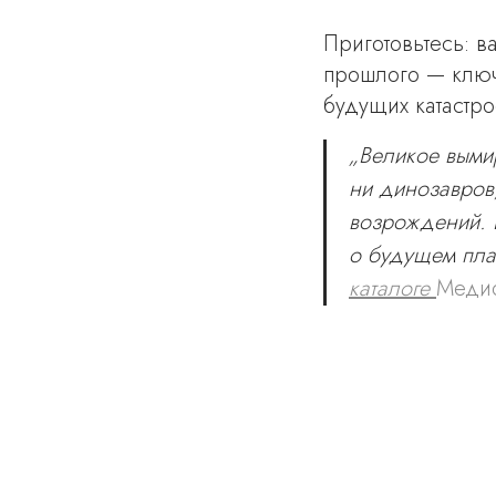
Приготовьтесь: в
прошлого — ключ
будущих катастро
„Великое выми
ни динозавров,
возрождений. Е
о будущем пла
каталоге
Меди