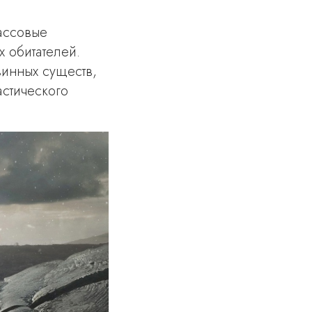
ассовые
 обитателей.
винных существ,
астического