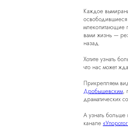
Каждое вымирание
освободившиеся 
млекопитающие по
вами жизнь — ре
назад.
Хотите узнать бо
что нас может жд
Прикрепляем вид
Дробышевским
,
драматических со
А узнать больше
канале
«Упоротог